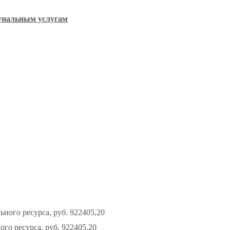
унальным услугам
ого ресурса, руб. 922405,20
о ресурса, руб. 922405,20